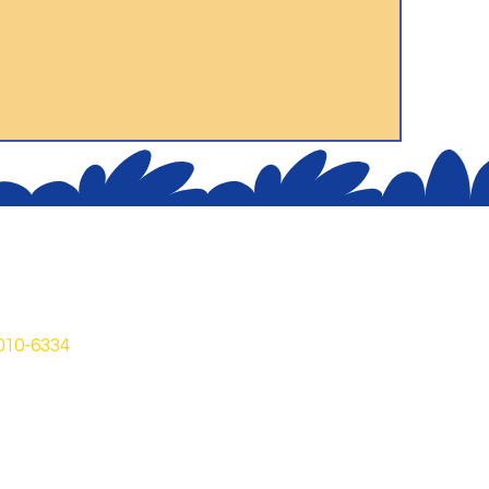
o
8010-6334
0 | Castelo
izonte | MG
duca.com.br