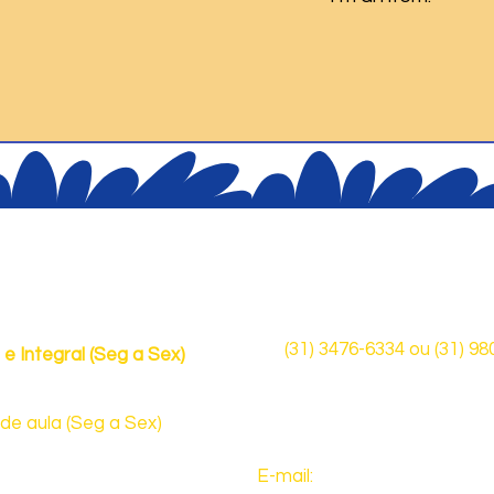
de Funcionamento
Fale Conosc
(31) 3476-6334 ou
(31) 9
 e Integral (Seg a Sex)
7h às 19h
Rua Castelo de Lamego, 51
 de aula (Seg a Sex)
CEP: 31.330-130 | Belo Hor
 17h30 (Ed. Infantil)
55 (Ensino Fundamental)
E-mail:
contato@aquarelae